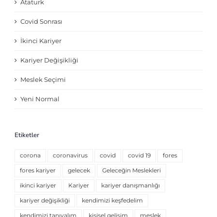
Ataturk
Covid Sonrası
İkinci Kariyer
Kariyer Değişikliği
Meslek Seçimi
Yeni Normal
Etiketler
corona
coronavirus
covid
covid 19
fores
fores kariyer
gelecek
Geleceğin Meslekleri
ikinci kariyer
Kariyer
kariyer danışmanlığı
kariyer değişikliği
kendimizi keşfedelim
kendimizi tanıyalım
kişisel gelişim
meslek