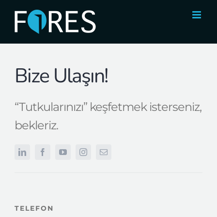
Skip
to
content
Bize Ulaşın!
“Tutkularınızı” keşfetmek isterseniz,
bekleriz.
TELEFON