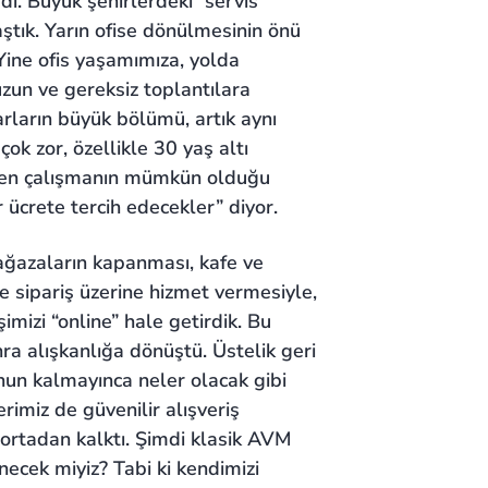
di. Büyük şehirlerdeki “servis”
tık. Yarın ofise dönülmesinin önü
 Yine ofis yaşamımıza, yolda
zun ve gereksiz toplantılara
rların büyük bölümü, artık aynı
ok zor, özellikle 30 yaş altı
rden çalışmanın mümkün olduğu
r ücrete tercih edecekler” diyor.
ağazaların kapanması, kafe ve
e sipariş üzerine hizmet vermesiyle,
şimizi “online” hale getirdik. Bu
nra alışkanlığa dönüştü. Üstelik geri
un kalmayınca neler olacak gibi
rimiz de güvenilir alışveriş
a ortadan kalktı. Şimdi klasik AVM
necek miyiz? Tabi ki kendimizi