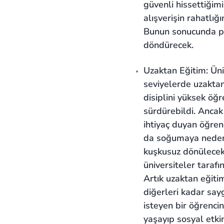
güvenli hissettiğim
alışverişin rahatlığ
Bunun sonucunda per
döndürecek.
Uzaktan Eğitim: Ün
seviyelerde uzaktan
disiplini yüksek öğr
sürdürebildi. Ancak
ihtiyaç duyan öğren
da soğumaya neden o
kuşkusuz dönülecek.
üniversiteler tarafı
Artık uzaktan eğiti
diğerleri kadar sa
isteyen bir öğrencin
yaşayıp sosyal etkin