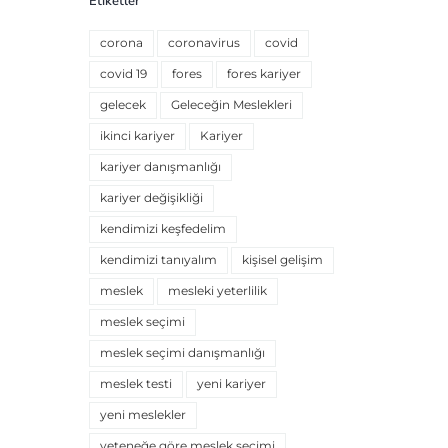
Etiketler
corona
coronavirus
covid
covid 19
fores
fores kariyer
gelecek
Geleceğin Meslekleri
ikinci kariyer
Kariyer
kariyer danışmanlığı
kariyer değişikliği
kendimizi keşfedelim
kendimizi tanıyalım
kişisel gelişim
meslek
mesleki yeterlilik
meslek seçimi
meslek seçimi danışmanlığı
meslek testi
yeni kariyer
yeni meslekler
yeteneğe göre meslek seçimi