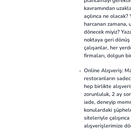
planlamayı gerektir
kavramından uzaklaş
açılınca ne olacak?
harcanan zamana, u
dönecek miyiz? Yaza
noktaya geri dönüş ç
çalışanlar, her ye
firmaları, dolgun bi
Online Alışveriş: M
restoranların sadec
hep birlikte alışveri
zorunluluk, 2 ay so
iade, deneyip memn
konulardaki şüphele
siteleriyle çalışınc
alışverişlerimize dö