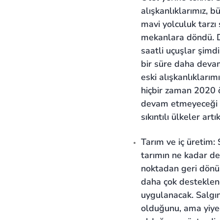
alışkanlıklarımız, b
mavi yolculuk tarzı 
mekanlara döndü. D
saatli uçuşlar şimdi
bir süre daha devam
eski alışkanlıkları
hiçbir zaman 2020 ö
devam etmeyeceği şe
sıkıntılı ülkeler ar
Tarım ve iç üretim: 
tarımın ne kadar d
noktadan geri dönü
daha çok desteklene
uygulanacak. Salgın
olduğunu, ama yiye