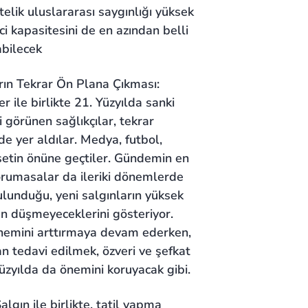
lik uluslararası saygınlığı yüksek
ci kapasitesini de en azından belli
abilecek
arın Tekrar Ön Plana Çıkması:
r ile birlikte 21. Yüzyılda sanki
i görünen sağlıkçılar, tekrar
 yer aldılar. Medya, futbol,
setin önüne geçtiler. Gündemin en
orumasalar da ileriki dönemlerde
bulunduğu, yeni salgınların yüksek
n düşmeyeceklerini gösteriyor.
önemini arttırmaya devam ederken,
an tedavi edilmek, özveri ve şefkat
üzyılda da önemini koruyacak gibi.
algın ile birlikte, tatil yapma