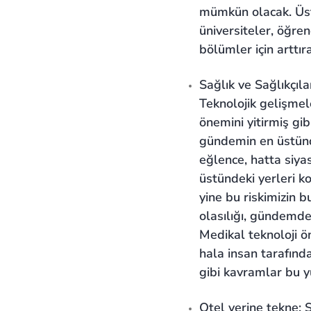
mümkün olacak. Üste
üniversiteler, öğren
bölümler için arttır
Sağlık ve Sağlıkçıl
Teknolojik gelişmele
önemini yitirmiş gib
gündemin en üstünde
eğlence, hatta siya
üstündeki yerleri k
yine bu riskimizin 
olasılığı, gündemde
Medikal teknoloji 
hala insan tarafınd
gibi kavramlar bu y
Otel yerine tekne: S