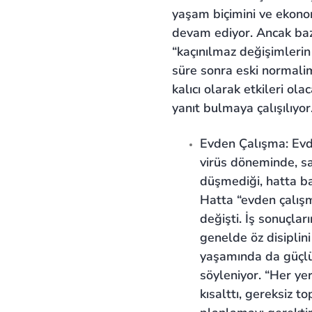
yaşam biçimini ve ekonom
devam ediyor. Ancak bazı
“kaçınılmaz değişimlerin
süre sonra eski normalim
kalıcı olarak etkileri o
yanıt bulmaya çalışılıyor
Evden Çalışma: Evd
virüs döneminde, sa
düşmediği, hatta ba
Hatta “evden çalışm
değişti. İş sonuçlar
genelde öz disiplin
yaşamında da güçlü
söyleniyor. “Her yer
kısalttı, gereksiz to