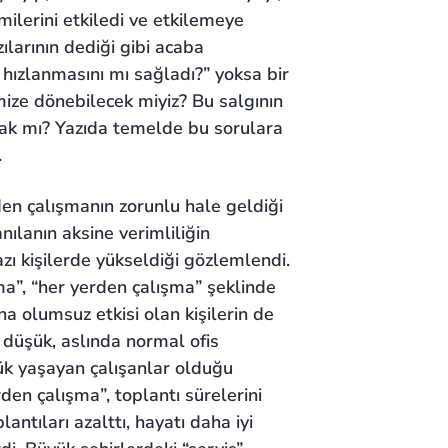
ilerini etkiledi ve etkilemeye
larının dediği gibi acaba
 hızlanmasını mı sağladı?” yoksa bir
ize dönebilecek miyiz? Bu salgının
lacak mı? Yazıda temelde bu sorulara
.
en çalışmanın zorunlu hale geldiği
nılanın aksine verimliliğin
zı kişilerde yükseldiği gözlemlendi.
a”, “her yerden çalışma” şeklinde
ına olumsuz etkisi olan kişilerin de
i düşük, aslında normal ofis
k yaşayan çalışanlar olduğu
den çalışma”, toplantı sürelerini
plantıları azalttı, hayatı daha iyi