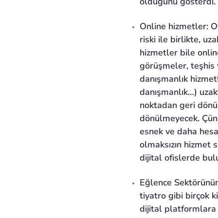
olduğunu gösterdi.
Online hizmetler: O
riski ile birlikte,
hizmetler bile onli
görüşmeler, teşhis v
danışmanlık hizmetle
danışmanlık…) uzakt
noktadan geri dönü
dönülmeyecek. Çünk
esnek ve daha hesapl
olmaksızın hizmet s
dijital ofislerde b
Eğlence Sektörünün 
tiyatro gibi birçok 
dijital platformlara