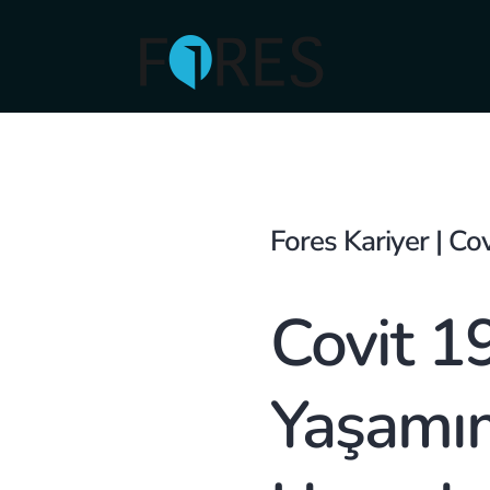
Skip
to
content
Fores Kariyer | Cov
Covit 19
Yaşamım