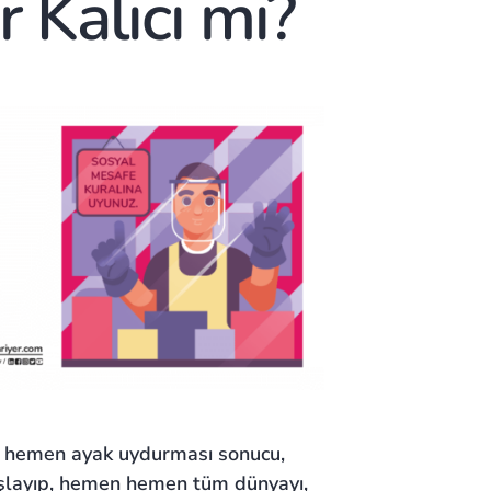
 Kalıcı mı?
e hemen ayak uydurması sonucu,
şlayıp, hemen hemen tüm dünyayı,